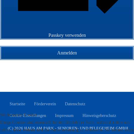
Passkey verwenden
Anmelden
Passwort vergessen?
Benutzername vergessen?
Startseite
Förderverein
Datenschutz
Wir benutzen Cookies
Cookie-Einstellungen
Impressum
Hinweisgeberschutz
Einige Cookies sind essenziell für den Betrieb der Seite, während andere uns
(C) 2026 HAUS AM PARK - SENIOREN- UND PFLEGEHEIM GMBH
helfen, diese Website und die Nutzererfahrung zu verbessern. Sie können selbst